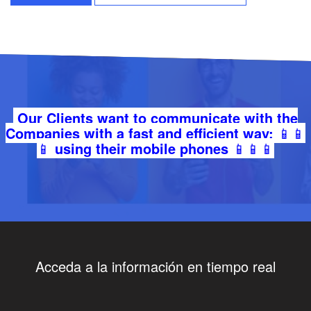
Our Clients want to communicate with the
Companies with a fast and efficient way:
📱📱
📱
using their mobile phones
📱📱📱
Acceda a la información en tiempo real