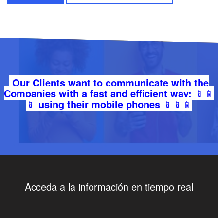
Our Clients want to communicate with the
Companies with a fast and efficient way:
📱📱
📱
using their mobile phones
📱📱📱
Acceda a la información en tiempo real